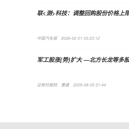
联<测>科技：调整回购股份价格上
中国汽车报
2026-02-01 03:23:12
军工股涨{势}扩大 —北方长龙等多
证券时报网
曹晨
2025-08-05 21:44