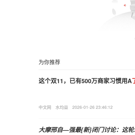
为你推荐
这个双11，已有500万商家习惯用A
中文网
水均益
2026-01-26 23:46:12
大摩邢自—强最{新}闭门讨论：这